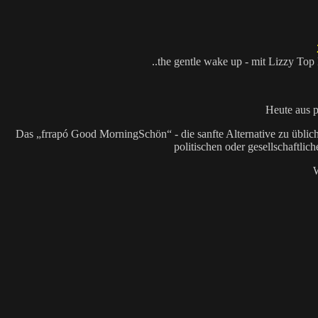
..the gentle wake up - mit Lizzy To
Heute aus 
Das „frrapó Good MorningSchön“ - die sanfte Alternative zu üb
politischen oder gesellschaftlic