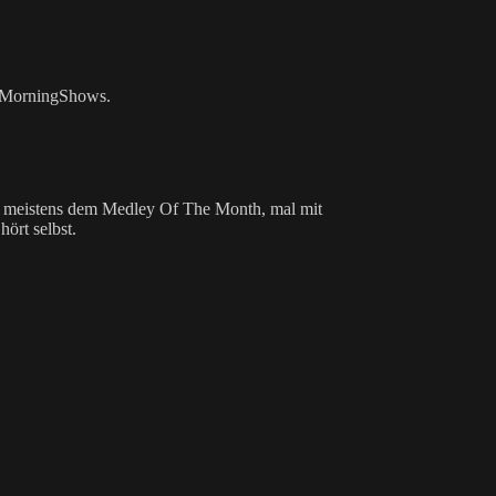
en MorningShows.
, meistens dem Medley Of The Month, mal mit
ört selbst.