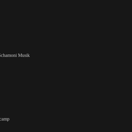
— Schamoni Musik
dcamp