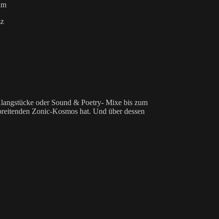
um
zz
e Klangstücke oder Sound & Poetry- Mixe bis zum
sbreitenden Zonic-Kosmos hat. Und über dessen