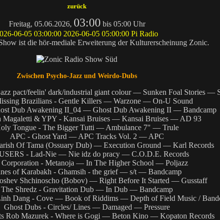
zurück
03:00
Freitag, 05.06.2026,
bis 05:00 Uhr
026-06-05 03:00:00
2026-06-05 05:00:00
Pi Radio
Show ist die hör-mediale Erweiterung der Kulturerscheinung Zonic.
Zwischen Psycho-Jazz und Weirdo-Dubs
zz pact/feelin' dark/industrial giant colour — Sunken Foal Stories 
issing Brazilians - Gentle Killers — Warzone — On-U Sound
host Dub Awakening II_04 — Ghost Dub Awakening II — Bandcamp
a Magaletti & YPY - Kansai Bruises — Kansai Bruises — AD 93
oly Tongue - The Bigger Tutti — Ambulance 7" — Trule
APC - Ghost Yard — APC Tracks Vol. 2 — APC
- Parish Of Tama (Ossuary Dub) — Execution Ground — Karl Records
USERS - Lad-Nie — Nie idz do pracy — C.O.D.E. Records
 Corporation - Metanoja — In The Higher School — Poljazz
nes of Karabakh - Ghamsih - the grief — s/t — Bandcamp
oshev Shchinoscho (Bobov) — Right Before It Started — Gusstaff
The Shredz - Gravitation Dub — In Dub — Bandcamp
 Linh Dang - Cove — Book of Riddims — Depth of Field Music / Ban
Ghost Dubs - Circles/ Lines — Damaged — Pressure
ts Rob Mazurek - Where is Gogi — Beton Kino — Kopaton Records