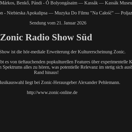
, Márkos, Benkő, Pándi - Ó Bolyongásaim — Kassák — Kassák Muse
on - Niebieska Apokalipsa — Muzyka Do Filmu "Na Całość" — Polja
Sendung vom 21. Januar 2026
Zonic Radio Show Süd
Show ist die hör-mediale Erweiterung der Kulturerscheinung Zonic.
ibt es von tieftauchenden popkulturellen Features über experimentell
Spektrums alles zu hören, was potentielle Relevanz im stetig sich au
Rand hinaus!
usikauswahl liegt bei Zonic-Herausgeber Alexander Pehlemann.
http://www.zonic-online.de