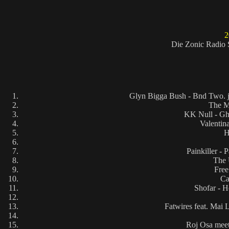
2
Die Zonic Radio 
Glyn Bigga Bush - Bnd Two. ja
The M
KK Null - G
Valentin
H
Painkiller 
The 
Free
Ca
Shofar - H
Fatwires feat. Mai
Roj Osa mee