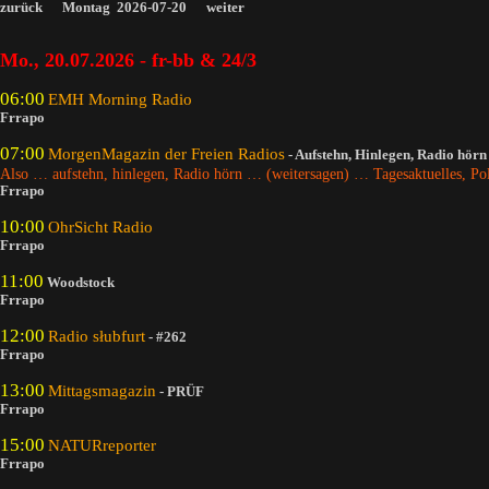
zurück
Montag 2026-07-20
weiter
Mo., 20.07.2026 - fr-bb & 24/3
06:00
EMH Morning Radio
Frrapo
07:00
MorgenMagazin der Freien Radios
- Aufstehn, Hinlegen, Radio hörn
Also … aufstehn, hinlegen, Radio hörn … (weitersagen) … Tagesaktuelles, Pol
Frrapo
10:00
OhrSicht Radio
Frrapo
11:00
Woodstock
Frrapo
12:00
Radio słubfurt
-
#262
Frrapo
13:00
Mittagsmagazin
- PRÜF
Frrapo
15:00
NATURreporter
Frrapo