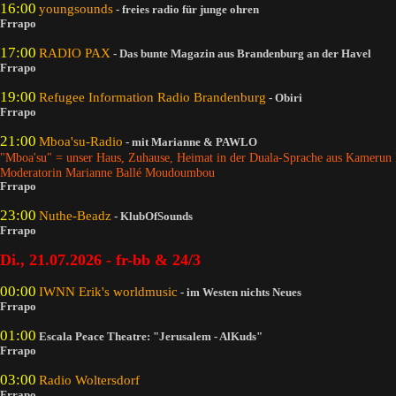
16:00
youngsounds
- freies radio für junge ohren
Frrapo
17:00
RADIO PAX
- Das bunte Magazin aus Brandenburg an der Havel
Frrapo
19:00
Refugee Information Radio Brandenburg
- Obiri
Frrapo
21:00
Mboa'su-Radio
- mit Marianne & PAWLO
"Mboa'su" = unser Haus, Zuhause, Heimat in der Duala-Sprache aus Kamerun 
Moderatorin Marianne Ballé Moudoumbou
Frrapo
23:00
Nuthe-Beadz
- KlubOfSounds
Frrapo
Di., 21.07.2026 - fr-bb & 24/3
00:00
IWNN Erik's worldmusic
- im Westen nichts Neues
Frrapo
01:00
Escala Peace Theatre: "Jerusalem - AlKuds"
Frrapo
03:00
Radio Woltersdorf
Frrapo